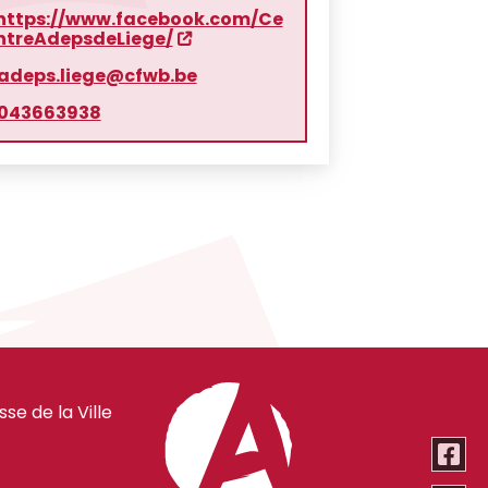
https://www.facebook.com/Ce
ntreAdepsdeLiege/
adeps.liege@cfwb.be
043663938
e de la Ville