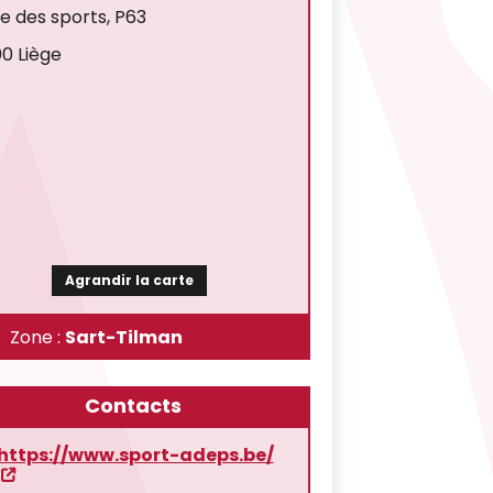
ée des sports, P63
0 Liège
Agrandir la carte
Zone :
Sart-Tilman
Contacts
https://www.sport-adeps.be/