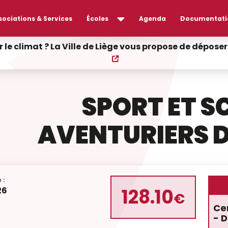
sociations & Services
Écoles
Agenda
Documentati
r le climat ? La Ville de Liège vous propose de dépos
SPORT ET SC
AVENTURIERS D
 :
128.10
26
€
Cen
- D