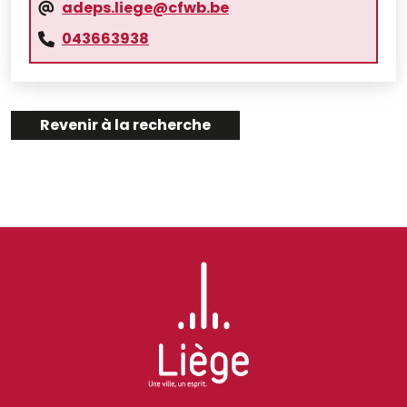
adeps.liege@cfwb.be
043663938
Revenir à la recherche