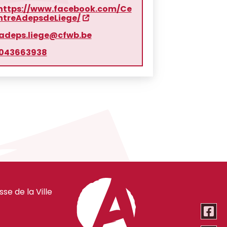
https://www.facebook.com/Ce
ntreAdepsdeLiege/
adeps.liege@cfwb.be
043663938
e de la Ville