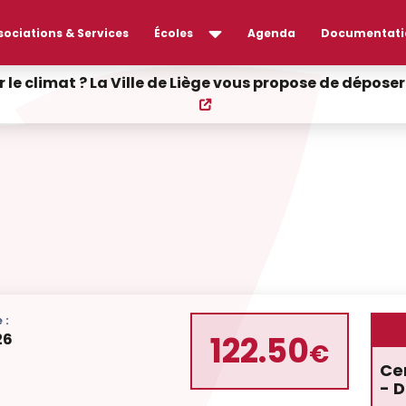
sociations & Services
Écoles
Agenda
Documentati
r le climat ? La Ville de Liège vous propose de dépos
 :
122.50
26
€
Cen
- D