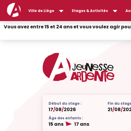
Ville de Liège
Stages & Activités
As
Vous avez entre 15 et 24 ans et vous voulez agir pou
Début du stage :
Fin du stage
17
/
08
/
2026
21
/
08
/
20
Âge des enfants :
15 ans
17 ans