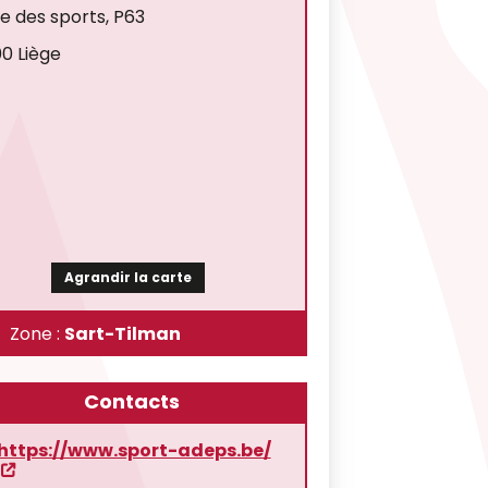
ée des sports, P63
0 Liège
Agrandir la carte
Zone :
Sart-Tilman
Contacts
https://www.sport-adeps.be/