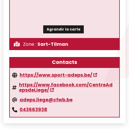
Agrandir la carte
Zone :
Sart-Tilman
Contacts
https://www.sport-adeps.be/
https://www.facebook.com/CentreAd
epsdeLiege/
adeps.liege@cfwb.be
043663938