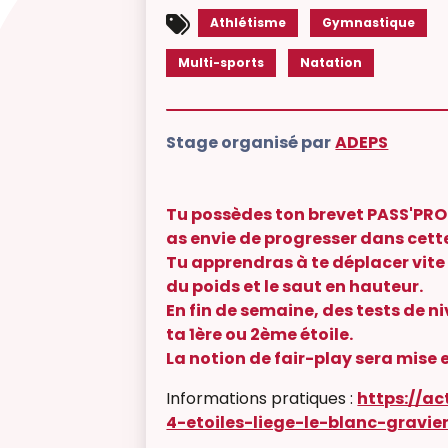
Athlétisme
Gymnastique
Multi-sports
Natation
Stage organisé par
ADEPS
Tu possèdes ton brevet PASS'PROgr
as envie de progresser dans cette d
Tu apprendras à te déplacer vite
du poids et le saut en hauteur.
En fin de semaine, des tests de n
ta 1ère ou 2ème étoile.
La notion de fair-play sera mise 
Informations pratiques :
https://ac
4-etoiles-liege-le-blanc-gravier