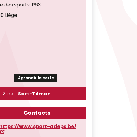
ée des sports, P63
0 Liège
Agrandir la carte
Zone :
Sart-Tilman
Contacts
https://www.sport-adeps.be/