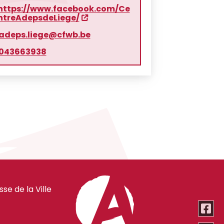
https://www.facebook.com/Ce
ntreAdepsdeLiege/
adeps.liege@cfwb.be
043663938
e de la Ville