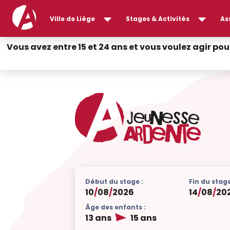
Ville de Liège
Stages & Activités
As
Vous avez entre 15 et 24 ans et vous voulez agir pou
Début du stage :
Fin du stage
10
/
08
/
2026
14
/
08
/
20
Âge des enfants :
13 ans
15 ans