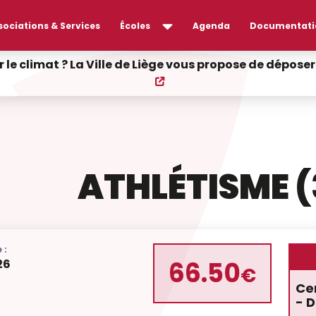
sociations & Services
Écoles
Agenda
Documentati
r le climat ? La Ville de Liège vous propose de dépos
ATHLÉTISME (
 :
66.50
26
€
Cen
- D