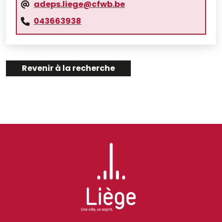
adeps.liege@cfwb.be
043663938
Revenir à la recherche