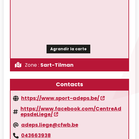
Agrandir la carte
Zone :
Sart-Tilman
Contacts
https://www.sport-adeps.be/
https://www.facebook.com/CentreAd
epsdeLiege/
adeps.liege@cfwb.be
043663938