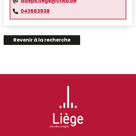
adeps.liege@cfwb.be
043663938
Revenir à la recherche