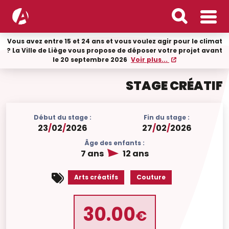
Vous avez entre 15 et 24 ans et vous voulez agir pour le climat
? La Ville de Liège vous propose de déposer votre projet avant
le 20 septembre 2026
Voir plus...
STAGE CRÉATIF
Début du stage :
Fin du stage :
23
/
02
/
2026
27
/
02
/
2026
Âge des enfants :
7 ans
12 ans
Arts créatifs
Couture
30.00
€