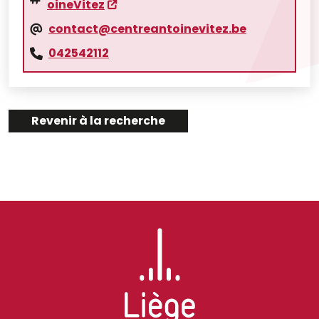
oineVitez
contact@centreantoinevitez.be
042542112
Revenir à la recherche