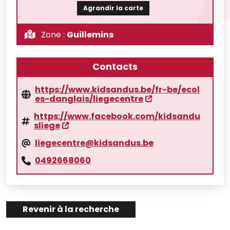
Agrandir la carte
Zone :
Guillemins
Contacts
https://www.kidsandus.be/fr-be/ecol
es-danglais/liegecentre
https://www.facebook.com/kidsandu
sliege
liegecentre@kidsandus.be
0492668060
Revenir à la recherche