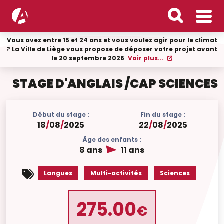
Vous avez entre 15 et 24 ans et vous voulez agir pour le climat
? La Ville de Liège vous propose de déposer votre projet avant
le 20 septembre 2026
Voir plus...
STAGE D'ANGLAIS /CAP SCIENCES
Début du stage :
Fin du stage :
18
/
08
/
2025
22
/
08
/
2025
Âge des enfants :
8 ans
11 ans
Langues
Multi-activités
Sciences
275.00
€