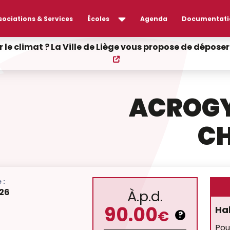
sociations & Services
Écoles
Agenda
Documentati
r le climat ? La Ville de Liège vous propose de dépos
ACROGY
CH
 :
26
À.p.d.
90.00
Ha
€
?
Pou