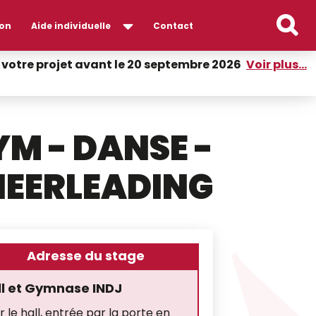
on
Aide individuelle
Contact
er votre projet avant le 20 septembre 2026
Voir plus...
M - DANSE -
EERLEADING
Adresse du stage
ll et Gymnase INDJ
r le hall, entrée par la porte en