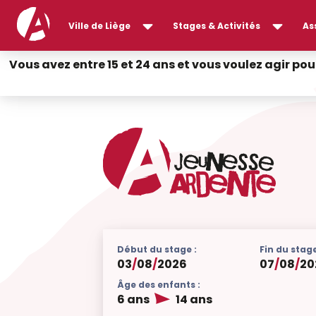
Ville de Liège
Stages & Activités
As
Vous avez entre 15 et 24 ans et vous voulez agir pou
Début du stage :
Fin du stage
03
/
08
/
2026
07
/
08
/
20
Âge des enfants :
6 ans
14 ans