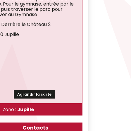
s. Pour le gymnase, entrée par le
l puis traverser le parc pour
iver au Gymnase
 Derrière le Château 2
0 Jupille
Agrandir la carte
Zone :
Jupille
Contacts