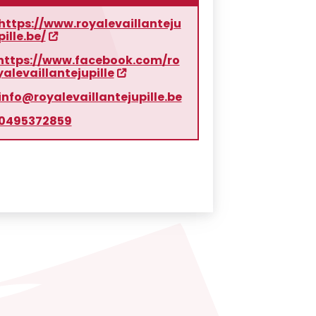
https://www.royalevaillanteju
pille.be/
https://www.facebook.com/ro
yalevaillantejupille
info@royalevaillantejupille.be
0495372859