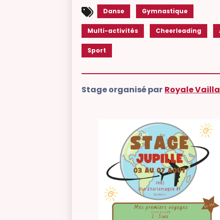
Danse
Gymnastique
Multi-activités
Cheerleading
Sport
Stage organisé par
Royale Vaill