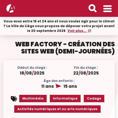
Vous avez entre 15 et 24 ans et vous voulez agir pour le climat
? La Ville de Liège vous propose de déposer votre projet avant
le 20 septembre 2026
Voir plus...
WEB FACTORY - CRÉATION DES
SITES WEB (DEMI-JOURNÉES)
Début du stage :
Fin du stage :
18
/
08
/
2025
22
/
08
/
2025
Âge des enfants :
11 ans
15 ans
Multimédia
Informatique
Codage
Activités numériques et ou arts numériques