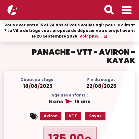
Vous avez entre 15 et 24 ans et vous voulez agir pour le climat
? La Ville de Liège vous propose de déposer votre projet avant
le 20 septembre 2026
Voir plus...
PANACHE - VTT - AVIRON -
KAYAK
Début du stage :
Fin du stage :
18
/
08
/
2025
22
/
08
/
2025
Âge des enfants :
6 ans
15 ans
Aviron
VTT
Kayak
135.00