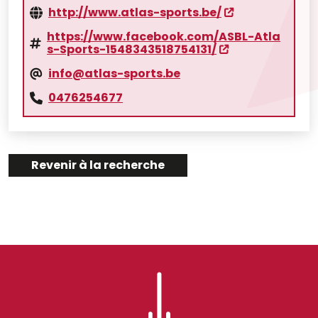
http://www.atlas-sports.be/
https://www.facebook.com/ASBL-Atla
s-Sports-1548343518754131/
info@atlas-sports.be
0476254677
Revenir à la recherche