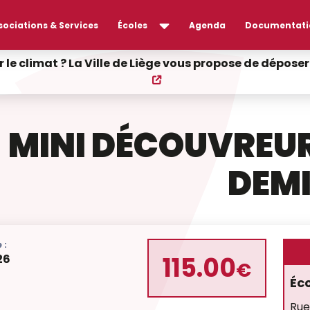
sociations & Services
Écoles
Agenda
Documentati
r le climat ? La Ville de Liège vous propose de dépos
MINI DÉCOUVREUR
DEM
 :
115.00
26
€
Éc
Rue