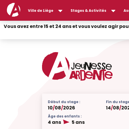
Ville de Liège
Stages & Activités
As
Vous avez entre 15 et 24 ans et vous voulez agir pou
Début du stage :
Fin du stage
10
/
08
/
2026
14
/
08
/
20
Âge des enfants :
4 ans
5 ans