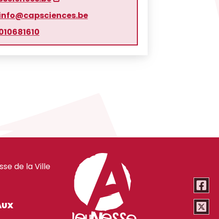
info@capsciences.be
010681610
e de la Ville
AUX