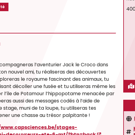
ité
400
s
ccompagneras l’aventurier Jack le Croco dans
 ton nouvel ami, tu réaliseras des découvertes
exploreras le royaume fascinant des animaux, tu
aisant décoller une fusée et tu utiliseras même les
r l’île de Potamour l’hippopotame menacée par
créeras aussi des messages codés à l’aide de
stage, muni de ta loupe, tu utiliseras tes
ener une chasse au trésor palpitante !
//www.capsciences.be/stages-
ni-decouvreurs-ete-6-mt/?btn=back