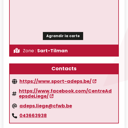
Agrandir la carte
Zone :
Sart-Tilman
Contacts
https://www.sport-adeps.be/
https://www.facebook.com/CentreAd
epsdeLiege/
adeps.liege@cfwb.be
043663938