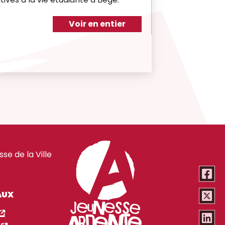
Voir en entier
e de la Ville
AUX