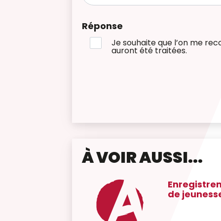
Réponse
Je souhaite que l’on me rec
auront été traitées.
À VOIR AUSSI...
Enregistre
de jeuness
ssibilité d'être
tant(e)
era un entretien