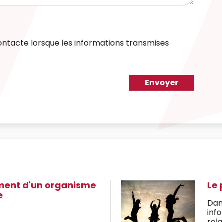
ontacte lorsque les informations transmises
Envoyer
ment d'un organisme
Le 
e
Dan
inf
rela