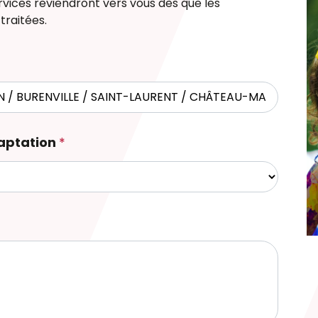
rvices reviendront vers vous dès que les
traitées.
aptation
*