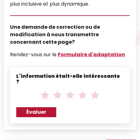
plus inclusive et plus dynamique.
Une demande de correction ou de
modification à nous transmettre
concernant cette page?
Rendez-vous sur le
Formulaire d'adaptation
L'information était-elle intéressante
?
N
o
Note
Note
Note
Note
Note
t
de
de
de
de
de
1
2
3
4
5
e
Évaluer
sur
sur
sur
sur
sur
*
5
5
5
5
5