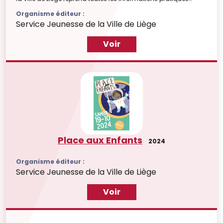
concernant la recherche et la législation du travail étudiant
Organisme éditeur :
(contrat, législation, allocations familiales, impôts, ...). Tu peux
Service Jeunesse de la Ville de Liège
la consulter et/ou la télécharger en cliquant sur le lien ci-
dessous.
Voir
Place aux Enfants
2024
Organisme éditeur :
Service Jeunesse de la Ville de Liège
Voir