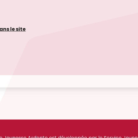
ans le site
e Jeunesse Ardente est développée par le Service Jeuness