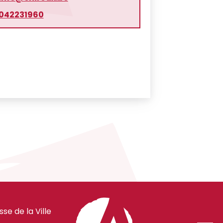
042231960
e de la Ville