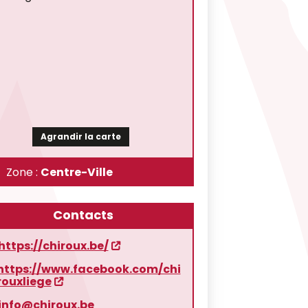
Agrandir la carte
Zone :
Centre-Ville
Contacts
https://chiroux.be/
https://www.facebook.com/chi
rouxliege
info@chiroux.be