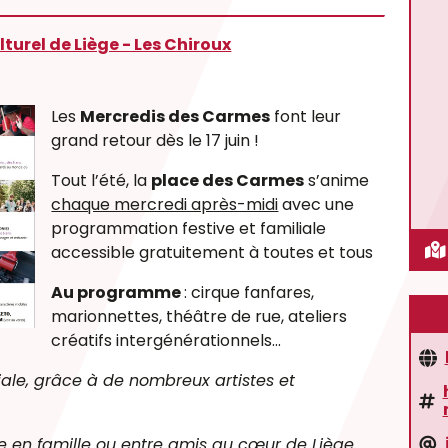
lturel de Liège - Les Chiroux
Les
Mercredis des Carmes
font leur
grand retour dès le 17 juin !
Tout l’été, la
place des Carmes
s’anime
chaque mercredi après-midi
avec une
programmation festive et familiale
accessible gratuitement à toutes et tous
Au programme
:
cirque
fanfares,
marionnettes,
théâtre de rue,
ateliers
créatifs intergénérationnels...
ale, grâce à de nombreux artistes et
e en famille ou entre amis au cœur de Liège.