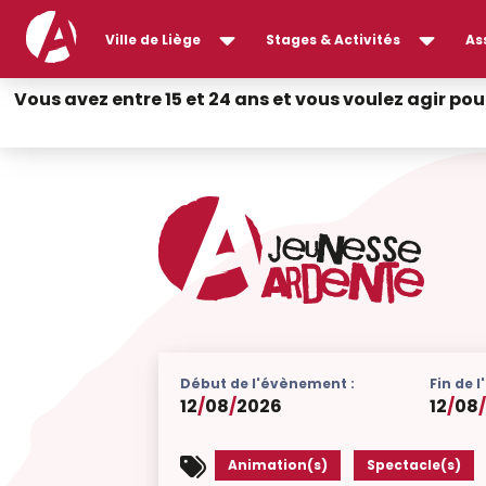
Ville de Liège
Stages & Activités
As
Vous avez entre 15 et 24 ans et vous voulez agir pou
Début de l'évènement :
Fin de 
12
/
08
/
2026
12
/
08
Animation(s)
Spectacle(s)