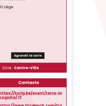
0 Liège
Agrandir la carte
Zone :
Centre-Ville
Contacts
https://turlg.be/event/terra-in
cognita/
https://www.facebook.com/tur