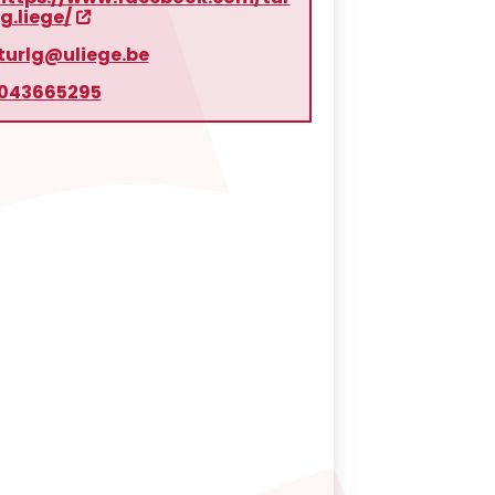
lg.liege/
turlg@uliege.be
043665295