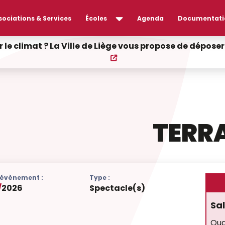
sociations & Services
Écoles
Agenda
Documentati
r le climat ? La Ville de Liège vous propose de dépos
TERR
l'évènement :
Type :
/
2026
Spectacle(s)
Sal
Qua