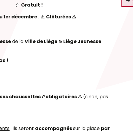
🎉
Gratuit !
au 1er décembre
: ⚠️
Clôturées ⚠️
nesse
de la
Ville de Liège
&
Liège Jeunesse
as !
ses chaussettes
🧦
obligatoires ⚠️
(sinon, pas
ents
: ils seront
accompagnés
sur la glace
par