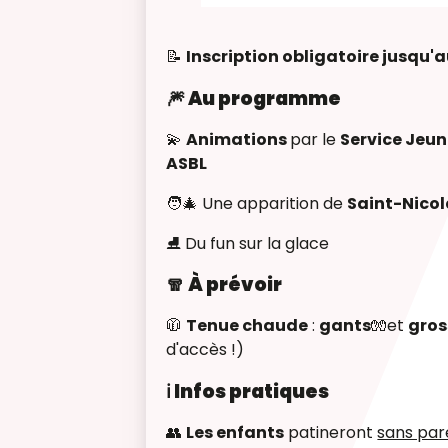
📝
Inscription obligatoire jusqu'
🎆 Au programme
💫
Animations
par le
Service Jeu
ASBL
🧑‍🎄 Une apparition de
Saint-Nicol
⛸️ Du fun sur la glace
🧣 À prévoir
🧥
Tenue chaude
:
gants
🧤et
gros
d'accès !)
ℹ️ Infos pratiques
👥
Les enfants
patineront
sans par