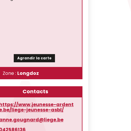
Agrandir la carte
Zone :
Longdoz
Contacts
https://www.jeunesse-ardent
e.be/liege-jeunesse-asbl/
anne.gougnard@liege.be
042586136