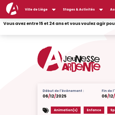
Ville de Liège
Stages & Activités
As
Vous avez entre 15 et 24 ans et vous voulez agir pou
Début de l'évènement :
Fin de 
06
/
12
/
2025
06
/
12
Animation(s)
Enfance
Sp