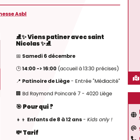
nesse Asbl
⛸️✨ Viens patiner avec saint
Nicolas ✨⛸️
📅
Samedi 6 décembre
🕑
14:00 -> 16:00
(accueil à 13:30 précises)
📍
Patinoire de Liège
- Entrée "Médiacité"
🏢 Bd Raymond Poincaré 7 - 4020 Liège
🎯 Pour qui ?
👧👦
Enfants de 8 à 12 ans
-
Kids only !
💸 Tarif