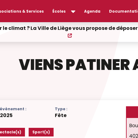
sociations & Services
Écoles
Agenda
Documentati
r le climat ? La Ville de Liège vous propose de dépos
VIENS PATINER 
l'évènement :
Type :
/
2025
Fête
Bou
ectacle(s)
Sport(s)
402