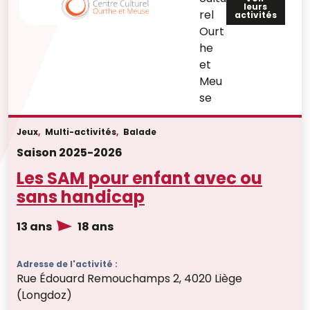
leurs
rel
activités
Ourt
he
et
Meu
se
Jeux
,
Multi-activités
,
Balade
Saison 2025-2026
Les SAM pour enfant avec ou
sans handicap
13 ans
18 ans
Adresse de l'activité :
Rue Édouard Remouchamps 2, 4020 Liège
(Longdoz)