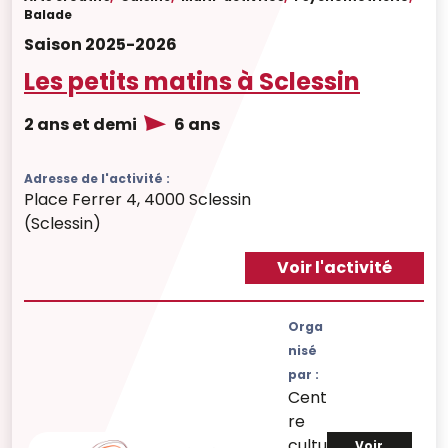
Balade
Saison 2025-2026
Les petits matins à Sclessin
2 ans et demi
6 ans
Adresse de l'activité :
Place Ferrer 4, 4000 Sclessin
(Sclessin)
Voir l'activité
Orga
nisé
par :
Cent
re
cultu
Voir