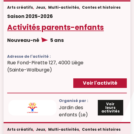
Arts créatifs
,
Jeux
,
Multi-activités
,
Contes et histoires
Saison 2025-2026
Activités parents-enfants
Nouveau-né
5 ans
Adresse de l'activité :
Rue Fond-Pirette 127, 4000 Liège
(Sainte-Walburge)
Voir l'activité
Organisé par :
Voir
Jardin des
leurs
activités
enfants (Le)
Arts créatifs
,
Jeux
,
Multi-activités
,
Contes et histoires