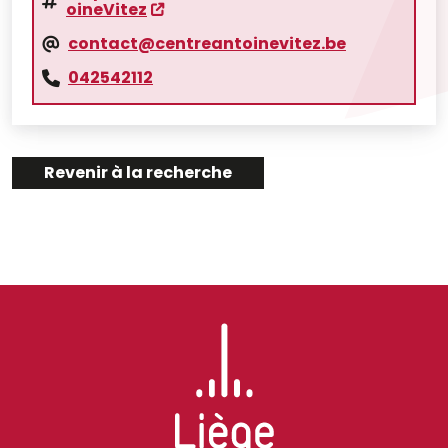
oineVitez
contact@centreantoinevitez.be
042542112
Revenir à la recherche