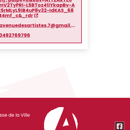
mV2TyPRI-L5BToz41iYkapBv-A
t5rMLyL9iB4uP8v32-IdKAS_68
44mf_c&_rdr
avenuedesartistes.7@gmail.com
0492769796
e de la Ville