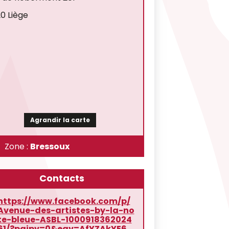
0 Liège
Agrandir la carte
Zone :
Bressoux
Contacts
https://www.facebook.com/p/
Avenue-des-artistes-by-la-no
te-bleue-ASBL-1000918362024
61/?paipv=0&eav=AfYZAkYE6