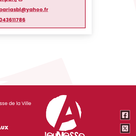
pariasbl@yahoo.fr
043611786
e de la Ville
AUX