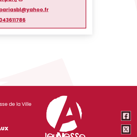
pariasbl@yahoo.fr
043611786
e de la Ville
AUX