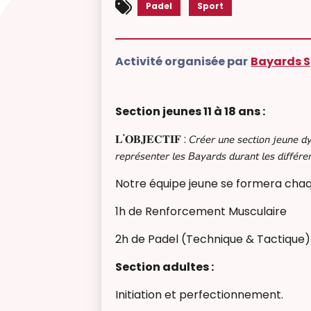
Padel
Sport
Activité organisée par
Bayards S
Section jeunes 11 à 18 ans :
𝐋'𝐎𝐁𝐉𝐄𝐂𝐓𝐈𝐅 : 𝘊𝘳𝘦́𝘦𝘳 𝘶𝘯𝘦 𝘴𝘦𝘤𝘵𝘪𝘰𝘯 𝘫𝘦𝘶𝘯𝘦 𝘥𝘺𝘯𝘢𝘮
𝘳𝘦𝘱𝘳𝘦́𝘴𝘦𝘯𝘵𝘦𝘳 𝘭𝘦𝘴 𝘉𝘢𝘺𝘢𝘳𝘥𝘴 𝘥𝘶𝘳𝘢𝘯𝘵 𝘭𝘦𝘴 𝘥𝘪𝘧𝘧𝘦́𝘳𝘦
Notre équipe jeune se formera ch
1h de Renforcement Musculaire
2h de Padel (Technique & Tactique)
Section adultes :
Initiation et perfectionnement.