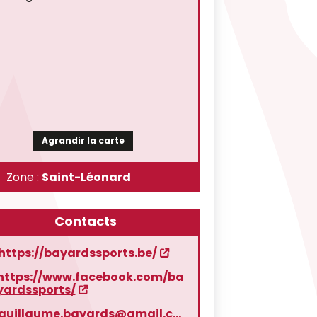
Agrandir la carte
Zone :
Saint-Léonard
Contacts
https://bayardssports.be/
https://www.facebook.com/ba
yardssports/
guillaume.bayards@gmail.com