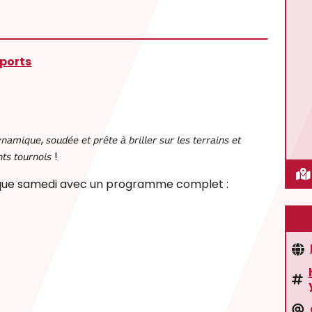
ports
𝘪𝘲𝘶𝘦, 𝘴𝘰𝘶𝘥𝘦́𝘦 𝘦𝘵 𝘱𝘳𝘦̂𝘵𝘦 𝘢̀ 𝘣𝘳𝘪𝘭𝘭𝘦𝘳 𝘴𝘶𝘳 𝘭𝘦𝘴 𝘵𝘦𝘳𝘳𝘢𝘪𝘯𝘴 𝘦𝘵
𝘯𝘵𝘴 𝘵𝘰𝘶𝘳𝘯𝘰𝘪𝘴 !
aque samedi avec un programme complet :