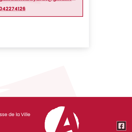
042274126
e de la Ville