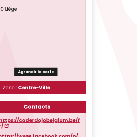
0 Liège
Agrandir la carte
Zone :
Centre-Ville
Contacts
https://coderdojobelgium.be/f
r/
https://www.facebook.com/p/