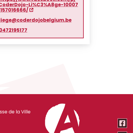
CoderDojo-Li%C3%A8ge-10007
1157016666/
liege@coderdojobelgium.be
0472195177
e de la Ville