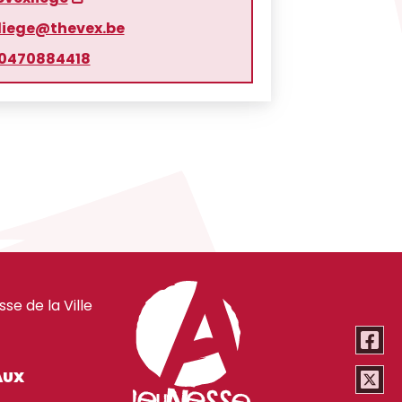
liege@thevex.be
0470884418
e de la Ville
AUX