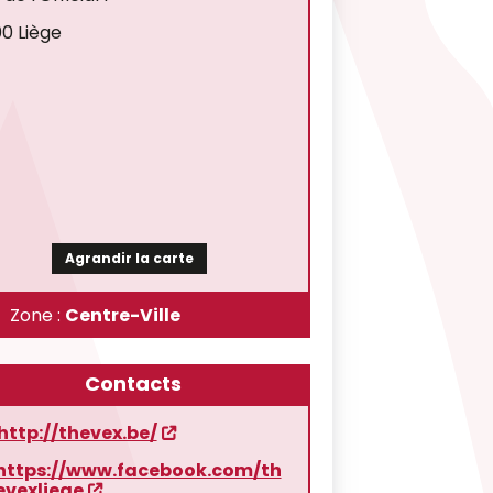
0 Liège
Agrandir la carte
Zone :
Centre-Ville
Contacts
http://thevex.be/
https://www.facebook.com/th
evexliege