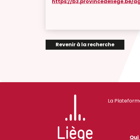
https://b3.provincedeliege.be/
Revenir à la recherche
La Plateform
Qui