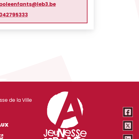
poleenfants@leb3.be
042795333
e de la Ville
AUX