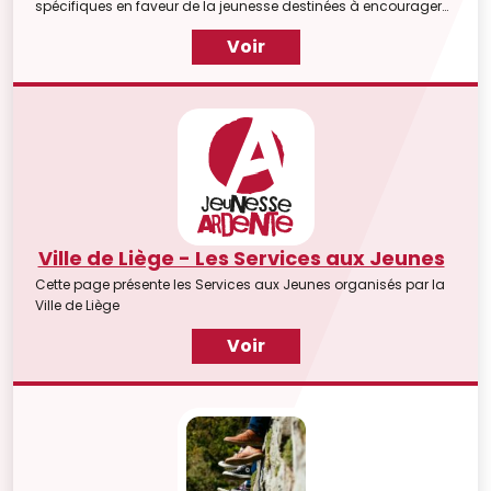
spécifiques en faveur de la jeunesse destinées à encourager
les apprentissages et à promouvoir l'expression culturelle et
Voir
citoyenne des jeunes au travers de la participation individuelle
et collective.
Ville de Liège - Les Services aux Jeunes
Cette page présente les Services aux Jeunes organisés par la
Ville de Liège
Voir