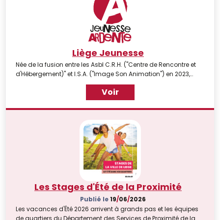
Liège Jeunesse
Née de la fusion entre les Asbl C.R.H. ("Centre de Rencontre et
d'Hébergement)" et I.S.A. ("Image Son Animation") en 2023,
l'Asbl Liège Jeunesse a pour missions : d'aider et soutenir toute
Voir
structure publique ou privée en lien direct ou indirect avec la
Jeunesse ou l'Aide à la Jeunesse de réaliser seule ou en
s'associant à des partenaires, publics ou privés, des projets à
destination des jeunes d'améliorer, sur le territoire de la Ville de
Liège, le lien social en général, et plu [...]
Les Stages d'Été de la Proximité
Publié le
19
/
06
/
2026
Les vacances d'Été 2026 arrivent à grands pas et les équipes
de quartiers du Département des Services de Proximité de la