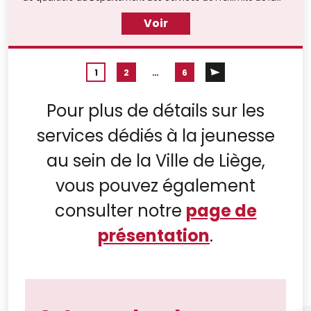
Ville de Liège ont prévu plusieurs stages pour les enfants
Voir
pendant les semaines de congés scolaires.
1
2
…
6
Pour plus de détails sur les
services dédiés à la jeunesse
au sein de la Ville de Liège,
vous pouvez également
consulter notre
page de
présentation
.