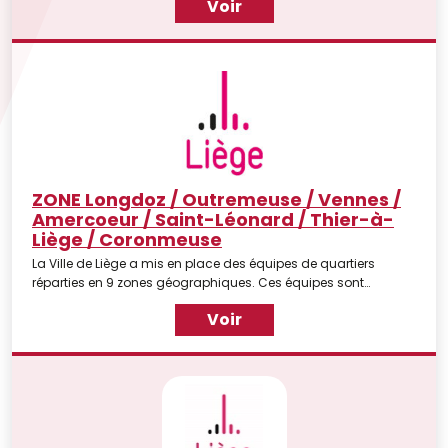
Voir
ce n’est pas tout ! Il existe des parcours faciles et ludiques pour
visiter le Centre-Ville, se balader au fil de la Meuse ou encore
partir pour une épique chasse aux trésors sur les Coteaux de la
Citadelle… Voici un petit aperçu des activités à faire en famille
et pour les enfants : Liège en fa [...]
ZONE Longdoz / Outremeuse / Vennes /
Amercoeur / Saint-Léonard / Thier-à-
Liège / Coronmeuse
La Ville de Liège a mis en place des équipes de quartiers
réparties en 9 zones géographiques. Ces équipes sont
constituées d'un(e) coordinateur(trice) et d'une équipe
Voir
d'animateurs de terrain.