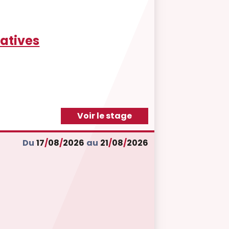
catives
Voir le stage
Du
17
/
08
/
2026
au
21
/
08
/
2026