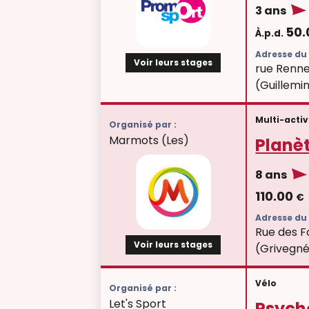
3 ans
50
À.p.d.
Adresse du 
Voir leurs stages
rue Renne
(Guillemi
Multi-activ
Organisé par :
Marmots (Les)
Planèt
8 ans
110.00
€
Adresse du 
Rue des F
Voir leurs stages
(Grivegn
Vélo
Organisé par :
Let's Sport
Psych