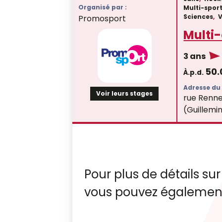
Organisé par :
Multi-spor
Sciences
,
Promosport
Multi-
3 ans
50
À.p.d.
Adresse du 
Voir leurs stages
rue Renne
(Guillemi
Pour plus de détails sur
vous pouvez également