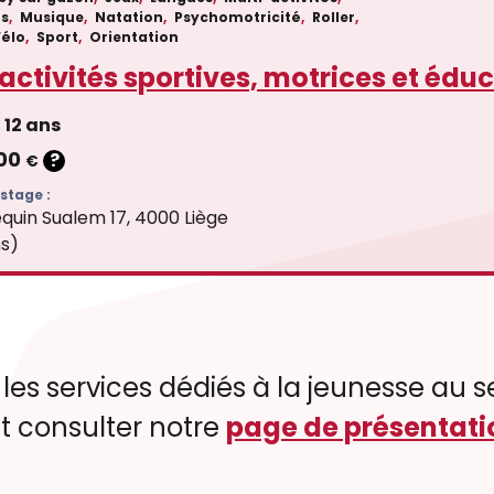
ts
,
Musique
,
Natation
,
Psychomotricité
,
Roller
,
Vélo
,
Sport
,
Orientation
activités sportives, motrices et édu
12 ans
.00
?
€
stage :
quin Sualem 17, 4000 Liège
ns)
 les services dédiés à la jeunesse au se
 consulter notre
page de présentati