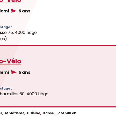
 demi
5 ans
stage :
sse 75, 4000 Liège
les)
o-Vélo
 demi
5 ans
stage :
harmilles 60, 4000 Liège
fs
,
Athlétisme
,
Cuisine
,
Danse
,
Football en