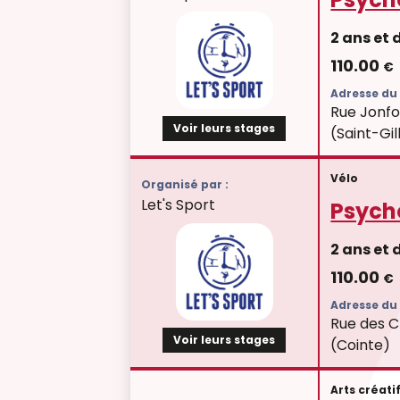
2 ans et
110.00
€
Adresse du 
Rue Jonfo
Voir leurs stages
(Saint-Gil
Vélo
Organisé par :
Let's Sport
Psych
2 ans et
110.00
€
Adresse du 
Rue des C
Voir leurs stages
(Cointe)
Arts créati