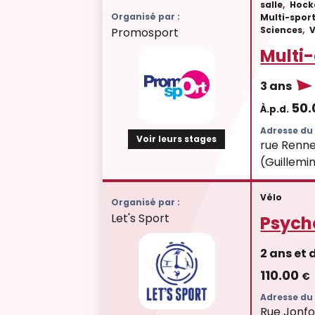
salle
,
Hock
Organisé par :
Multi-spor
Sciences
,
Promosport
Multi-
3 ans
50
À.p.d.
Adresse du 
Voir leurs stages
rue Renne
(Guillemi
Vélo
Organisé par :
Let's Sport
Psych
2 ans et
110.00
€
Adresse du 
Rue Jonfo