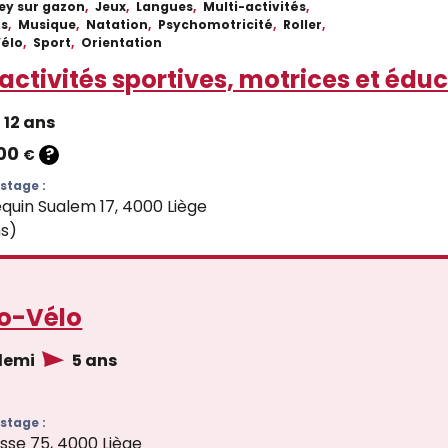
ey sur gazon
,
Jeux
,
Langues
,
Multi-activités
,
ts
,
Musique
,
Natation
,
Psychomotricité
,
Roller
,
Vélo
,
Sport
,
Orientation
activités sportives, motrices et édu
12 ans
.00
?
€
stage :
quin Sualem 17, 4000 Liège
ns)
o-Vélo
 demi
5 ans
stage :
sse 75, 4000 Liège