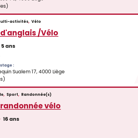
les)
ulti-activités
,
Vélo
d'anglais /Vélo
5 ans
€
stage :
quin Sualem 17, 4000 Liège
ns)
de
,
Sport
,
Randonnée(s)
 randonnée vélo
16 ans