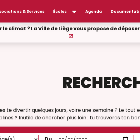
sociations & Services
Écoles
Agenda
Documentati
r le climat ? La Ville de Liège vous propose de dépos
RECHERCH
res te divertir quelques jours, voire une semaine ? Le tou
ines ? Inutile de chercher plus loin : tu trouveras ton bonh
Du