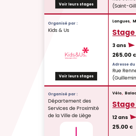
Voir leurs stages
(Saint-Gil
Langues
,
M
Organisé par :
Kids & Us
Stage 
3 ans
265.00
Adresse du 
Rue Renne
Voir leurs stages
(Guillemi
Vélo
,
Bala
Organisé par :
Département des
Stage
Services de Proximité
de la Ville de Liège
12 ans
25.00
€