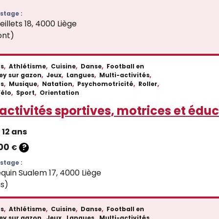
stage :
illets 18, 4000 Liège
ont)
fs
,
Athlétisme
,
Cuisine
,
Danse
,
Football en
ey sur gazon
,
Jeux
,
Langues
,
Multi-activités
,
ts
,
Musique
,
Natation
,
Psychomotricité
,
Roller
,
Vélo
,
Sport
,
Orientation
activités sportives, motrices et édu
12 ans
.00
?
€
stage :
quin Sualem 17, 4000 Liège
ns)
fs
,
Athlétisme
,
Cuisine
,
Danse
,
Football en
ey sur gazon
,
Jeux
,
Langues
,
Multi-activités
,