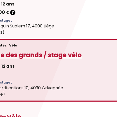
12 ans
.00
?
€
stage :
quin Sualem 17, 4000 Liège
ns)
ités
,
Vélo
e des grands / stage vélo
12 ans
stage :
ortifications 10, 4030 Grivegnée
ée)
o-Vélo