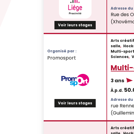
Adresse du 
Rue des Oe
(Xhovém
Voir leurs stages
Arts créati
salle
,
Hock
Organisé par :
Multi-spor
Sciences
,
Promosport
Multi-
3 ans
50
À.p.d.
Adresse du 
Voir leurs stages
rue Renne
(Guillemi
Arts créati
salle
,
Hock