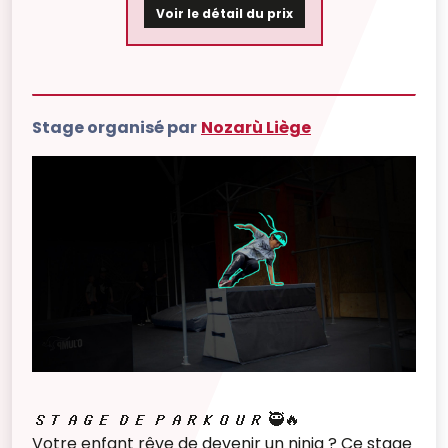
Voir le détail du prix
Stage organisé par
Nozarù Liège
𝑺𝑻𝑨𝑮𝑬 𝑫𝑬 𝑷𝑨𝑹𝑲𝑶𝑼𝑹 🥷🔥
Votre enfant rêve de devenir un ninja ? Ce stage