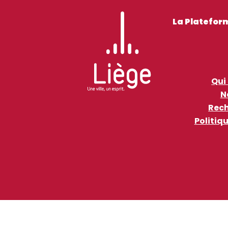
La Platefor
Qui
N
Rech
Politiq