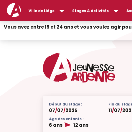
Ville de Liège
Stages & Activités
As
Vous avez entre 15 et 24 ans et vous voulez agir pou
Début du stage :
Fin du stage
07
/
07
/
2025
11
/
07
/
202
Âge des enfants :
6 ans
12 ans