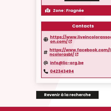
Zone :
Fragnée
Contacts
https://www.liveincolorasso
on.com/
https://www.facebook.com/l
ncolorasbl/
info@lic-org.be
042343494
Revenir à la recherche