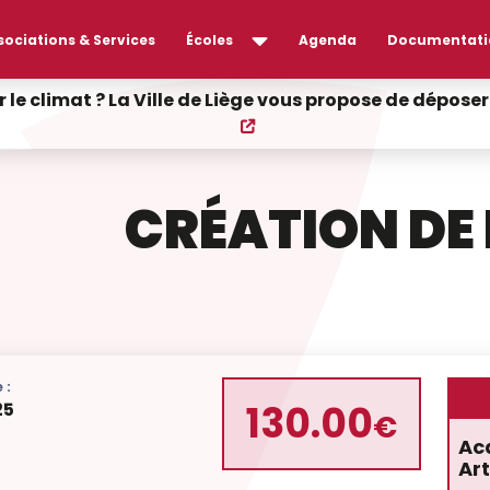
sociations & Services
Écoles
Agenda
Documentati
r le climat ? La Ville de Liège vous propose de dépos
CRÉATION DE
 :
130.00
25
€
Ac
Art