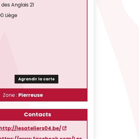
 des Anglais 21
0 Liège
Agrandir la carte
Zone :
Pierreuse
Contacts
http://lesateliers04.be/
https://www.facebook.com/Les