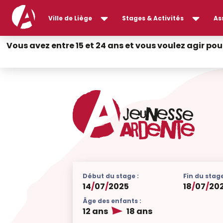
Ville de Liège
Stages & Activités
As
Vous avez entre 15 et 24 ans et vous voulez agir pou
Début du stage :
Fin du stage
14
/
07
/
2025
18
/
07
/
20
Âge des enfants :
12 ans
18 ans