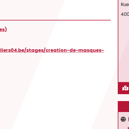
Rue
400
Les)
teliers04.be/stages/creation-de-masques-