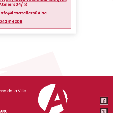
Ateliers04/
info@lesateliers04.be
043414208
e de la Ville
AUX