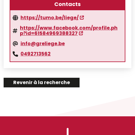
Contacts
https://tumo.be/liege/
https://www.facebook.com/profile.ph
p?id=61584969388327
info@greliege.be
0492713562
Revenir à la recherche