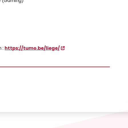
o (Gaming)
n :
https://tumo.be/liege/