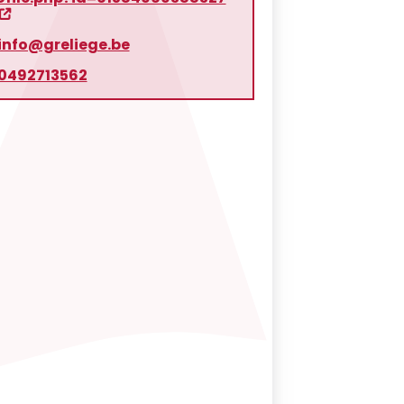
info@greliege.be
0492713562