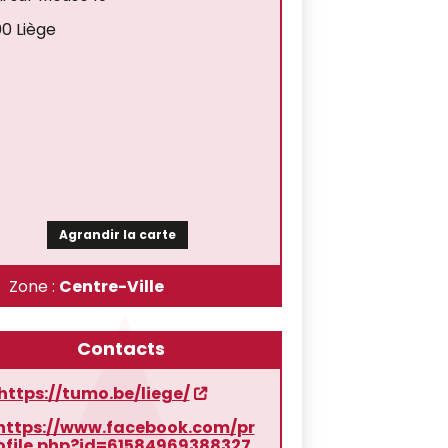
0 Liège
Agrandir la carte
Zone :
Centre-Ville
Contacts
https://tumo.be/liege/
https://www.facebook.com/pr
ofile.php?id=61584969388327