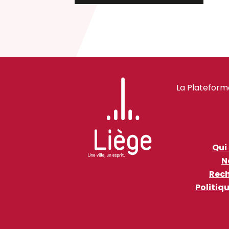
La Plateform
Qui
N
Rech
Politiq