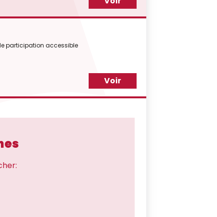
Voir
 de participation accessible
Voir
hes
cher: