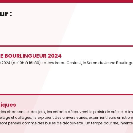
ur :
NE BOURLINGUEUR 2024
024 (de 10h à 16h30) se tiendra au Centre J, le Salon du Jeune Bourlingue
tiques
, des chansons et des jeux, les enfants découvrent le plaisir de créer et d
lage et collages, ils explorent des univers variés, expriment leurs émotion
pas de plus… toujours à leur rythme, dans un cadre réfléchi et organisé pour