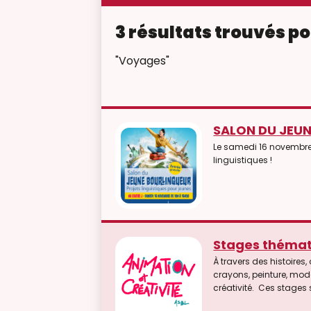
3 résultats trouvés po
"Voyages"
SALON DU JEU
Le samedi 16 novembre 2
linguistiques !
Stages théma
À travers des histoires
crayons, peinture, mode
créativité. Ces stages sont pensés comme des bulles de découverte : un temps pour rire, inventer, s’essayer à de nouvelles
choses et oser faire un 