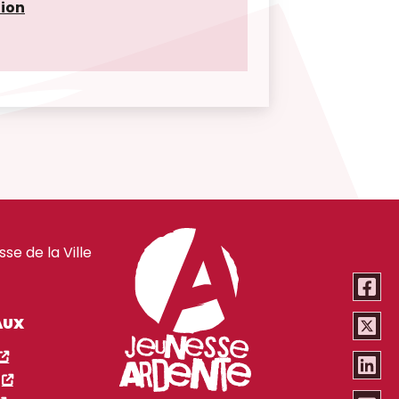
ion
e de la Ville
AUX