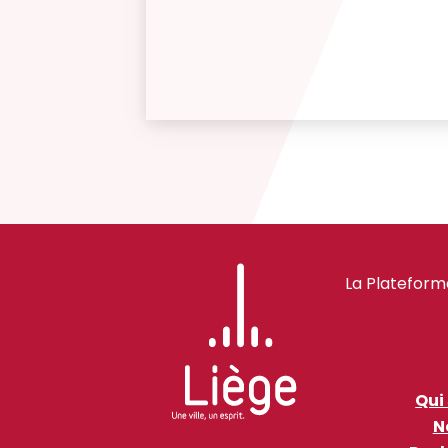
La Plateform
Qui
N