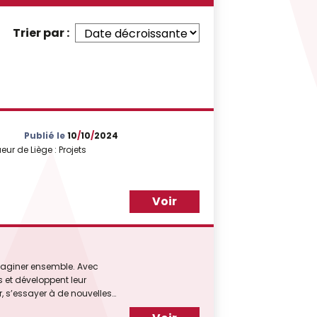
Trier par :
Publié le
10
/
10
/
2024
ur de Liège : Projets
Voir
’imaginer ensemble. Avec
s et développent leur
 les tout [...]