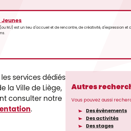
e Jeunes
u MJ) est un lieu d'accueil et de rencontre, de créativité, d'expression et
ans.
 les services dédiés
Autres recherc
e la Ville de Liège,
t consulter notre
Vous pouvez aussi recher
entation
.
Des évènements
Des activités
Des stages